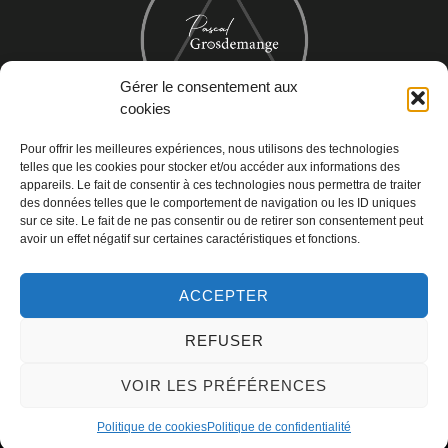
Gérer le consentement aux
cookies
Pour offrir les meilleures expériences, nous utilisons des technologies
Informations de contact
telles que les cookies pour stocker et/ou accéder aux informations des
appareils. Le fait de consentir à ces technologies nous permettra de traiter
des données telles que le comportement de navigation ou les ID uniques
38960 Saint Aupre
sur ce site. Le fait de ne pas consentir ou de retirer son consentement peut
pascal@pascal.coach
avoir un effet négatif sur certaines caractéristiques et fonctions.
tel +33 6 62 14 20 50
ACCEPTER
REFUSER
VOIR LES PRÉFÉRENCES
Copyright © 2022 |
Mentions légales
|
Politique de confidentialité
Politique de cookies
Politique de confidentialité