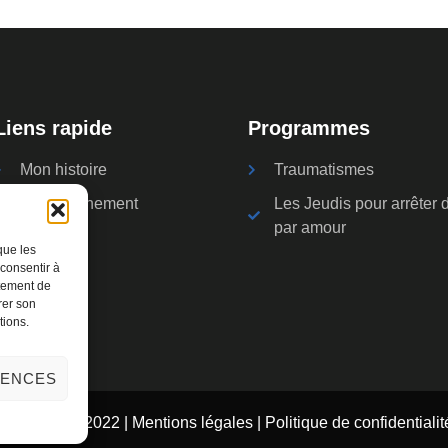
Liens rapide
Programmes
Mon histoire
Traumatismes
Le cheminement
Les Jeudis pour arrêter d
par amour
que les
 consentir à
rtement de
rer son
tions.
RENCES
Copyright © 2022 |
Mentions légales
|
Politique de confidentialit