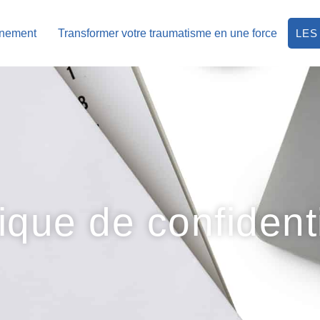
nement
Transformer votre traumatisme en une force
LES
tique de confidenti