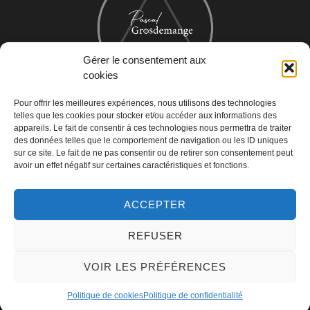
Gérer le consentement aux
cookies
Pour offrir les meilleures expériences, nous utilisons des technologies
Informations de contact
telles que les cookies pour stocker et/ou accéder aux informations des
appareils. Le fait de consentir à ces technologies nous permettra de traiter
des données telles que le comportement de navigation ou les ID uniques
38960 Saint Aupre
sur ce site. Le fait de ne pas consentir ou de retirer son consentement peut
pascal@pascal.coach
avoir un effet négatif sur certaines caractéristiques et fonctions.
tel +33 6 62 14 20 50
ACCEPTER
REFUSER
VOIR LES PRÉFÉRENCES
Copyright © 2022 |
Mentions légales
|
Politique de confidentialité
Politique de cookies
Politique de confidentialité