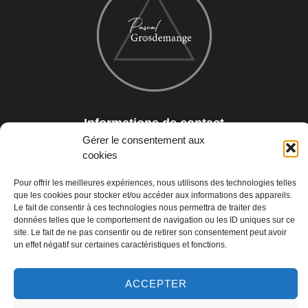
Informations de contact
Gérer le consentement aux
38960 Saint Aupre
cookies
pascal@pascal.coach
Pour offrir les meilleures expériences, nous utilisons des technologies telles
tel +33 6 62 14 20 50
que les cookies pour stocker et/ou accéder aux informations des appareils.
Le fait de consentir à ces technologies nous permettra de traiter des
données telles que le comportement de navigation ou les ID uniques sur ce
site. Le fait de ne pas consentir ou de retirer son consentement peut avoir
un effet négatif sur certaines caractéristiques et fonctions.
ACCEPTER
Copyright © 2022 |
Mentions légales
|
Politique de confidentialité